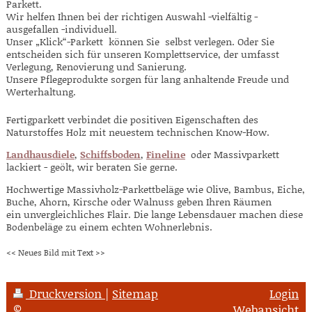
Parkett.
Wir helfen Ihnen bei der richtigen Auswahl -vielfältig -
ausgefallen -individuell.
Unser „Klick“-Parkett können Sie selbst verlegen. Oder Sie
entscheiden sich für unseren Komplettservice, der umfasst
Verlegung, Renovierung und Sanierung.
Unsere Pflegeprodukte sorgen für lang anhaltende Freude und
Werterhaltung.
Fertigparkett verbindet die positiven Eigenschaften des
Naturstoffes Holz mit neuestem technischen Know-How.
Landhausdiele
,
Schiffsboden
,
Fineline
oder Massivparkett
lackiert - geölt, wir beraten Sie gerne.
Hochwertige Massivholz-Parkettbeläge wie Olive, Bambus, Eiche,
Buche, Ahorn, Kirsche oder Walnuss geben Ihren Räumen
ein unvergleichliches Flair. Die lange Lebensdauer machen diese
Bodenbeläge zu einem echten Wohnerlebnis.
<< Neues Bild mit Text >>
Druckversion
|
Sitemap
Login
©
Webansicht